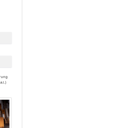
erung
kl.)