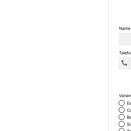
Name
Telefo
Varian
Es
C
Be
S