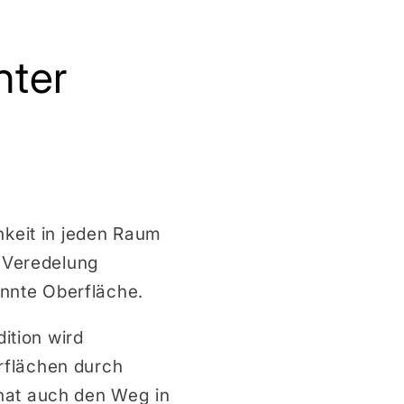
nter
hkeit in jeden Raum
r Veredelung
annte Oberfläche.
ition wird
rflächen durch
hat auch den Weg in